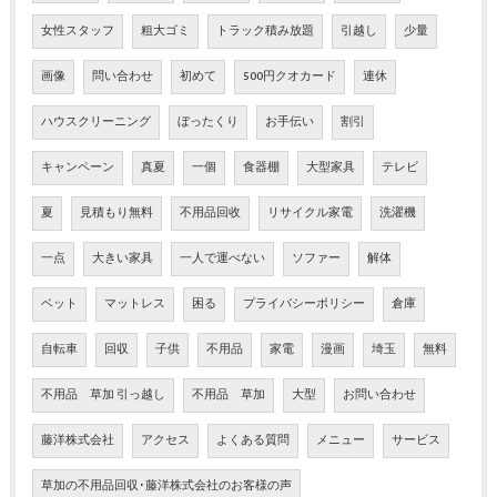
女性スタッフ
粗大ゴミ
トラック積み放題
引越し
少量
画像
問い合わせ
初めて
500円クオカード
連休
ハウスクリーニング
ぼったくり
お手伝い
割引
キャンペーン
真夏
一個
食器棚
大型家具
テレビ
夏
見積もり無料
不用品回收
リサイクル家電
洗濯機
一点
大きい家具
一人で運べない
ソファー
解体
ベット
マットレス
困る
プライバシーポリシー
倉庫
自転車
回収
子供
不用品
家電
漫画
埼玉
無料
不用品 草加 引っ越し
不用品 草加
大型
お問い合わせ
藤洋株式会社
アクセス
よくある質問
メニュー
サービス
草加の不用品回収･藤洋株式会社のお客様の声