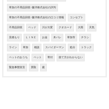
草加の不用品回収･藤洋株式会社の評判
草加の不用品回収･藤洋株式会社の口コミ情報
コンセプト
不用品回収
ベッド
川が大変
クオカード
大雨
天気
見積もり
ＬＩＮＥ
お金
木パレ
草加市
チラシ
ライン
草加
相談
スパイダーマン
処分
トラック
ペットのおうち
ペット
寄付
捨て方がわからない
緊急事態宣言
買取
庭