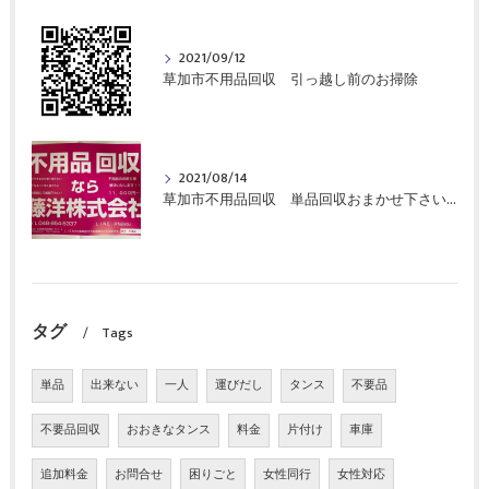
2021/09/12
草加市不用品回収 引っ越し前のお掃除
2021/08/14
草加市不用品回収 単品回収おまかせ下さい！
タグ
Tags
単品
出来ない
一人
運びだし
タンス
不要品
不要品回収
おおきなタンス
料金
片付け
車庫
追加料金
お問合せ
困りごと
女性同行
女性対応