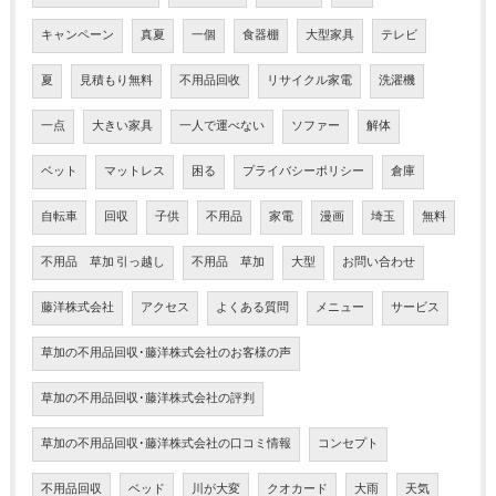
キャンペーン
真夏
一個
食器棚
大型家具
テレビ
夏
見積もり無料
不用品回收
リサイクル家電
洗濯機
一点
大きい家具
一人で運べない
ソファー
解体
ベット
マットレス
困る
プライバシーポリシー
倉庫
自転車
回収
子供
不用品
家電
漫画
埼玉
無料
不用品 草加 引っ越し
不用品 草加
大型
お問い合わせ
藤洋株式会社
アクセス
よくある質問
メニュー
サービス
草加の不用品回収･藤洋株式会社のお客様の声
草加の不用品回収･藤洋株式会社の評判
草加の不用品回収･藤洋株式会社の口コミ情報
コンセプト
不用品回収
ベッド
川が大変
クオカード
大雨
天気