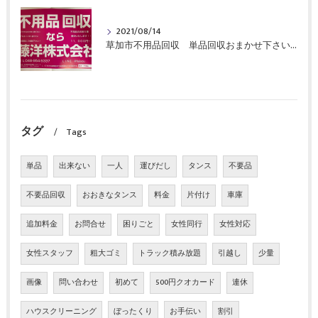
2021/08/14
草加市不用品回収 単品回収おまかせ下さい！
タグ
Tags
単品
出来ない
一人
運びだし
タンス
不要品
不要品回収
おおきなタンス
料金
片付け
車庫
追加料金
お問合せ
困りごと
女性同行
女性対応
女性スタッフ
粗大ゴミ
トラック積み放題
引越し
少量
画像
問い合わせ
初めて
500円クオカード
連休
ハウスクリーニング
ぼったくり
お手伝い
割引