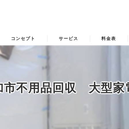
コンセプト
サービス
料金表
草加の不用品回収･藤洋株式会社の口コミ情報
草加の不用品回収･藤洋株式会社の評判
加市不用品回収 大型家
草加の不用品回収･藤洋株式会社のお客様の声