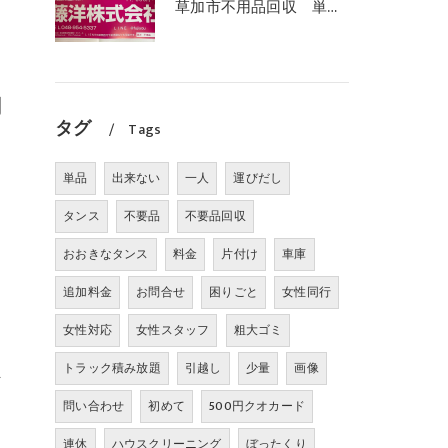
草加市不用品回収 単品回収おまかせ下さい！
用
タグ
Tags
単品
出来ない
一人
運びだし
タンス
不要品
不要品回収
おおきなタンス
料金
片付け
車庫
追加料金
お問合せ
困りごと
女性同行
女性対応
女性スタッフ
粗大ゴミ
トラック積み放題
引越し
少量
画像
ま
問い合わせ
初めて
500円クオカード
連休
ハウスクリーニング
ぼったくり