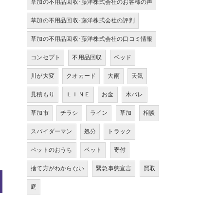
草加の不用品回収･藤洋株式会社のお客様の声
草加の不用品回収･藤洋株式会社の評判
草加の不用品回収･藤洋株式会社の口コミ情報
コンセプト
不用品回収
ベッド
川が大変
クオカード
大雨
天気
見積もり
ＬＩＮＥ
お金
木パレ
草加市
チラシ
ライン
草加
相談
スパイダーマン
処分
トラック
ペットのおうち
ペット
寄付
捨て方がわからない
緊急事態宣言
買取
庭