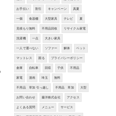
お手伝い
割引
キャンペーン
真夏
一個
食器棚
大型家具
テレビ
夏
見積もり無料
不用品回收
リサイクル家電
洗濯機
一点
大きい家具
Ｆ
一人で運べない
ソファー
解体
ベット
マットレス
困る
プライバシーポリシー
倉庫
自転車
回収
子供
不用品
あ
家電
漫画
埼玉
無料
不用品 草加 引っ越し
不用品 草加
大型
お問い合わせ
藤洋株式会社
アクセス
よくある質問
メニュー
サービス