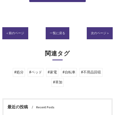
< 前のページ
一覧に戻る
次のページ >
関連タグ
#処分
#ベッド
#家電
#自転車
#不用品回収
#草加
最近の投稿
Recent Posts