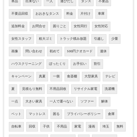
単品
出来ない
一人
運びだし
タンス
不要品
不要品回収
おおきなタンス
料金
片付け
車庫
追加料金
お問合せ
困りごと
女性同行
女性対応
女性スタッフ
粗大ゴミ
トラック積み放題
引越し
少量
画像
問い合わせ
初めて
500円クオカード
連休
ハウスクリーニング
ぼったくり
お手伝い
割引
キャンペーン
真夏
一個
食器棚
大型家具
テレビ
夏
見積もり無料
不用品回收
リサイクル家電
洗濯機
一点
大きい家具
一人で運べない
ソファー
解体
ベット
マットレス
困る
プライバシーポリシー
倉庫
自転車
回収
子供
不用品
家電
漫画
埼玉
無料