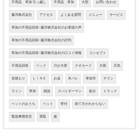
不用品 草加 引っ越し
不用品 草加
大型
お問い合わせ
藤洋株式会社
アクセス
よくある質問
メニュー
サービス
草加の不用品回収･藤洋株式会社のお客様の声
草加の不用品回収･藤洋株式会社の評判
草加の不用品回収･藤洋株式会社の口コミ情報
コンセプト
不用品回収
ベッド
川が大変
クオカード
大雨
天気
見積もり
ＬＩＮＥ
お金
木パレ
草加市
チラシ
ライン
草加
相談
スパイダーマン
処分
トラック
ペットのおうち
ペット
寄付
捨て方がわからない
緊急事態宣言
買取
庭