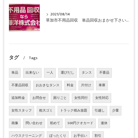
2021/08/14
草加市不用品回収 単品回収おまかせ下さい！
タグ
Tags
単品
出来ない
一人
運びだし
タンス
不要品
不要品回収
おおきなタンス
料金
片付け
車庫
追加料金
お問合せ
困りごと
女性同行
女性対応
女性スタッフ
粗大ゴミ
トラック積み放題
引越し
少量
画像
問い合わせ
初めて
500円クオカード
連休
ハウスクリーニング
ぼったくり
お手伝い
割引