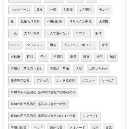
キャンペーン
真夏
一個
食器棚
大型家具
テレビ
夏
見積もり無料
不用品回收
リサイクル家電
洗濯機
一点
大きい家具
一人で運べない
ソファー
解体
ベット
マットレス
困る
プライバシーポリシー
倉庫
自転車
回収
子供
不用品
家電
漫画
埼玉
無料
不用品 草加 引っ越し
不用品 草加
大型
お問い合わせ
藤洋株式会社
アクセス
よくある質問
メニュー
サービス
草加の不用品回収･藤洋株式会社のお客様の声
草加の不用品回収･藤洋株式会社の評判
草加の不用品回収･藤洋株式会社の口コミ情報
コンセプト
不用品回収
ベッド
川が大変
クオカード
大雨
天気