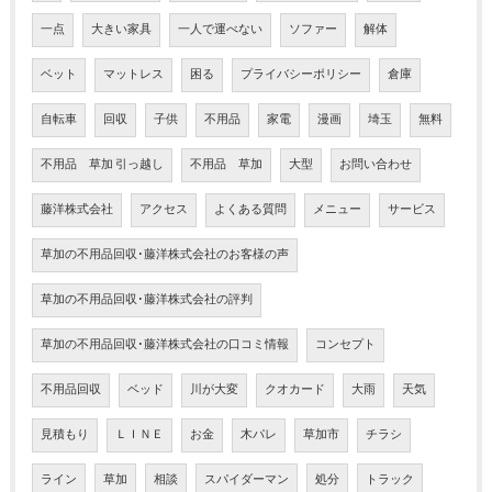
一点
大きい家具
一人で運べない
ソファー
解体
ベット
マットレス
困る
プライバシーポリシー
倉庫
自転車
回収
子供
不用品
家電
漫画
埼玉
無料
不用品 草加 引っ越し
不用品 草加
大型
お問い合わせ
藤洋株式会社
アクセス
よくある質問
メニュー
サービス
草加の不用品回収･藤洋株式会社のお客様の声
草加の不用品回収･藤洋株式会社の評判
草加の不用品回収･藤洋株式会社の口コミ情報
コンセプト
不用品回収
ベッド
川が大変
クオカード
大雨
天気
見積もり
ＬＩＮＥ
お金
木パレ
草加市
チラシ
ライン
草加
相談
スパイダーマン
処分
トラック