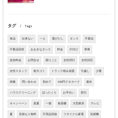
タグ
Tags
単品
出来ない
一人
運びだし
タンス
不要品
不要品回収
おおきなタンス
料金
片付け
車庫
追加料金
お問合せ
困りごと
女性同行
女性対応
女性スタッフ
粗大ゴミ
トラック積み放題
引越し
少量
画像
問い合わせ
初めて
500円クオカード
連休
ハウスクリーニング
ぼったくり
お手伝い
割引
キャンペーン
真夏
一個
食器棚
大型家具
テレビ
夏
見積もり無料
不用品回收
リサイクル家電
洗濯機