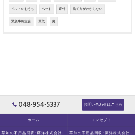
ペットのおうち
ペット
寄付
捨て方がわからない
緊急事態宣言
買取
庭
048-954-5337
お問い合わせはこちら
ホーム
コンセプト
草加の不用品回収･藤洋株式会社の口コミ情報
草加の不用品回収･藤洋株式会社の評判