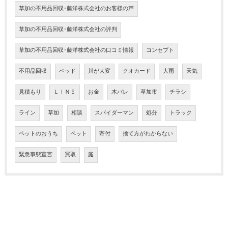
草加の不用品回収･藤洋株式会社のお客様の声
草加の不用品回収･藤洋株式会社の評判
草加の不用品回収･藤洋株式会社の口コミ情報
コンセプト
不用品回収
ベッド
川が大変
クオカード
大雨
天気
見積もり
ＬＩＮＥ
お金
木パレ
草加市
チラシ
ライン
草加
相談
スパイダーマン
処分
トラック
ペットのおうち
ペット
寄付
捨て方がわからない
緊急事態宣言
買取
庭