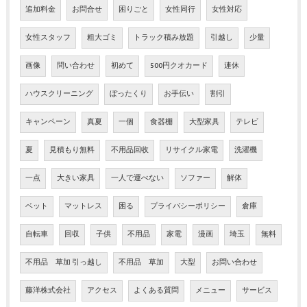
追加料金
お問合せ
困りごと
女性同行
女性対応
女性スタッフ
粗大ゴミ
トラック積み放題
引越し
少量
画像
問い合わせ
初めて
500円クオカード
連休
ハウスクリーニング
ぼったくり
お手伝い
割引
キャンペーン
真夏
一個
食器棚
大型家具
テレビ
夏
見積もり無料
不用品回收
リサイクル家電
洗濯機
一点
大きい家具
一人で運べない
ソファー
解体
ベット
マットレス
困る
プライバシーポリシー
倉庫
自転車
回収
子供
不用品
家電
漫画
埼玉
無料
不用品 草加 引っ越し
不用品 草加
大型
お問い合わせ
藤洋株式会社
アクセス
よくある質問
メニュー
サービス