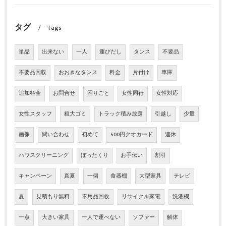
タグ
Tags
単品
出来ない
一人
運びだし
タンス
不要品
不要品回収
おおきなタンス
料金
片付け
車庫
追加料金
お問合せ
困りごと
女性同行
女性対応
女性スタッフ
粗大ゴミ
トラック積み放題
引越し
少量
画像
問い合わせ
初めて
500円クオカード
連休
ハウスクリーニング
ぼったくり
お手伝い
割引
キャンペーン
真夏
一個
食器棚
大型家具
テレビ
夏
見積もり無料
不用品回收
リサイクル家電
洗濯機
一点
大きい家具
一人で運べない
ソファー
解体