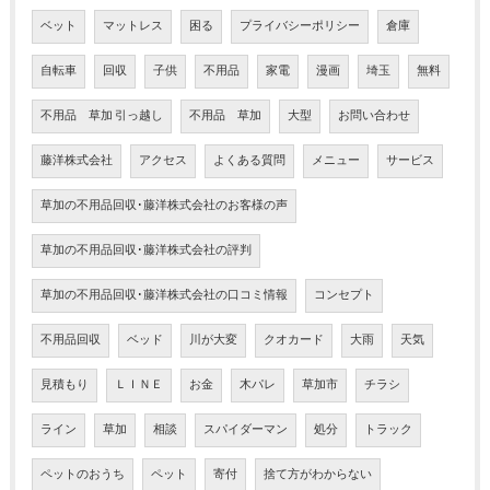
ベット
マットレス
困る
プライバシーポリシー
倉庫
自転車
回収
子供
不用品
家電
漫画
埼玉
無料
不用品 草加 引っ越し
不用品 草加
大型
お問い合わせ
藤洋株式会社
アクセス
よくある質問
メニュー
サービス
草加の不用品回収･藤洋株式会社のお客様の声
草加の不用品回収･藤洋株式会社の評判
草加の不用品回収･藤洋株式会社の口コミ情報
コンセプト
不用品回収
ベッド
川が大変
クオカード
大雨
天気
見積もり
ＬＩＮＥ
お金
木パレ
草加市
チラシ
ライン
草加
相談
スパイダーマン
処分
トラック
ペットのおうち
ペット
寄付
捨て方がわからない