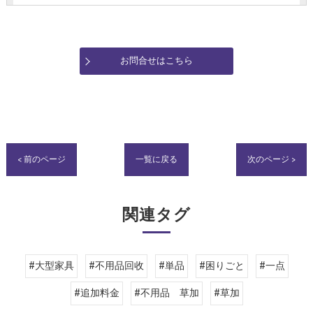
お問合せはこちら
< 前のページ
一覧に戻る
次のページ >
関連タグ
#大型家具
#不用品回收
#単品
#困りごと
#一点
#追加料金
#不用品 草加
#草加